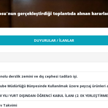
DUYURULAR / İLANLAR
olu derslik zemini ve dış cephesi tadilatı işi.
ube Müdürlüğü Bünyesinde Kullanılmak üzere peyzaj ürünleri a
 YILI YURT DIŞINDAN ÖĞRENCİ KABUL İLANI (2. EK YERLEŞTİRME
av Takvimi