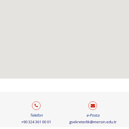
Telefon
e-Posta
+90 324 361 00 01
gsekreterlik@mersin.edu.tr