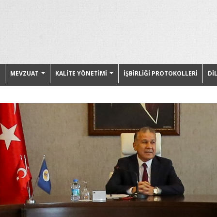
MEVZUAT
KALİTE YÖNETİMİ
İŞBİRLİĞİ PROTOKOLLERİ
Dİ