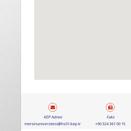
KEP Adresi
Faks
mersinuniversitesi@hs01.kep.tr
+90 324 361 00 15