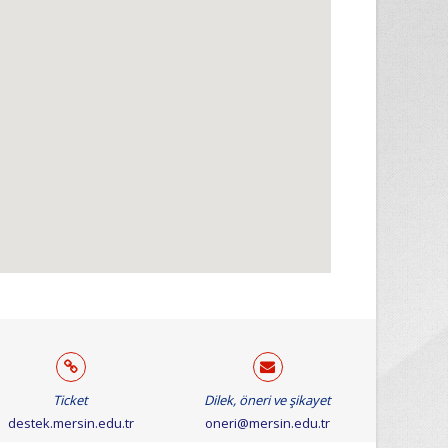
Ticket
Dilek, öneri ve şikayet
destek.mersin.edu.tr
oneri@mersin.edu.tr